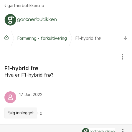
Gå til innhold
gartnerbutikken.no
Ti
Formering - forkultivering
F1-hybrid frø
Vis/
F1-hybrid frø
Hva er F1-hybrid frø?
17 Jan 2022
Følg innlegget
0
Kommentarer