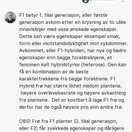
Vis/
F1 betyr 1. filial generasjon, eller første
generasjon avkom etter en krysning av to ulike
innavlslinjer med visse ønskede egenskaper.
Dette kan være egenskaper eksempel smak,
form eller motstandsdyktighet mot sykdommer.
Avkommet, eller F1-hybriden, har nye og bedre
egenskaper enn begge foreldrelinjene, et
fenomen kalt hybridstyrke (heterose). Den kan
få en kombinasjon av de beste
karaktertrekkene fra begge foreldrene. F1
Hybrid frø har større likhet mellom plantene,
høyere overlevelsesrate og høyere avkastning
fra plantene. Det er kostbart å lage F1 frø og
derfor har de også høyere pris enn andre frø.
OBS! Frø fra F1 planter (2. filial generasjon,
eller F2) får svekkede egenskaper og dårligere